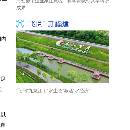
国内
市足
实
在以
断释