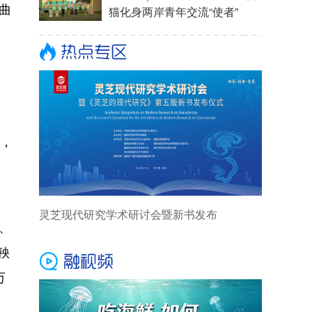
曲
标，
、
秧
万