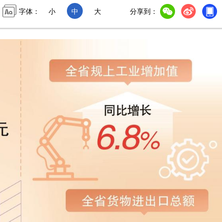
字体：
小
中
大
分享到：