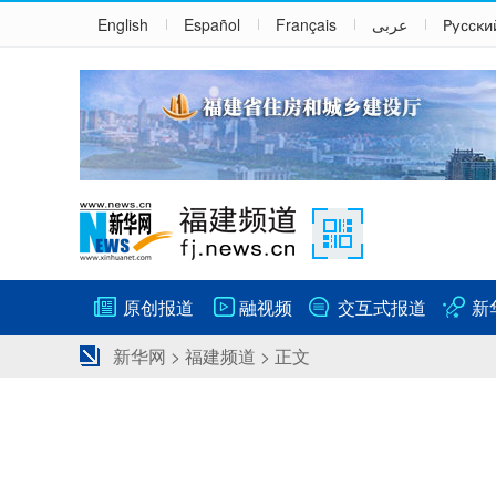
English
Español
Français
عربى
Русски
原创报道
融视频
交互式报道
新
新华网
>
福建频道
> 正文