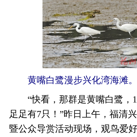
黄嘴白鹭漫步兴化湾海滩。
“快看，那群是黄嘴白鹭，1
足足有7只！”昨日上午，福清
暨公众导赏活动现场，观鸟爱