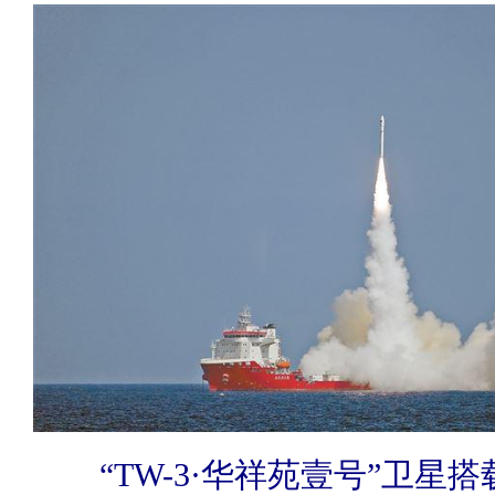
“TW-3·华祥苑壹号”卫星搭